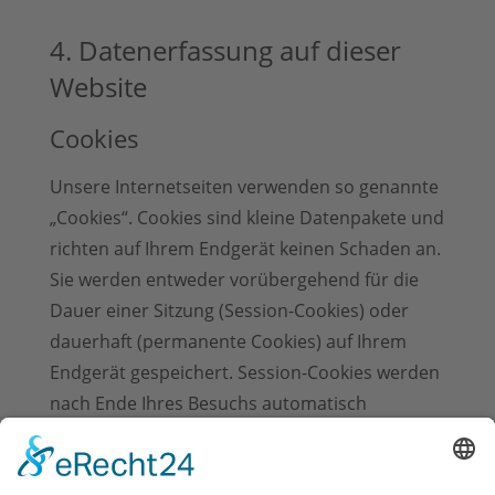
4. Datenerfassung auf dieser
Website
Cookies
Unsere Internetseiten verwenden so genannte
„Cookies“. Cookies sind kleine Datenpakete und
richten auf Ihrem Endgerät keinen Schaden an.
Sie werden entweder vorübergehend für die
Dauer einer Sitzung (Session-Cookies) oder
dauerhaft (permanente Cookies) auf Ihrem
Endgerät gespeichert. Session-Cookies werden
nach Ende Ihres Besuchs automatisch
gelöscht. Permanente Cookies bleiben auf
Ihrem Endgerät gespeichert, bis Sie diese