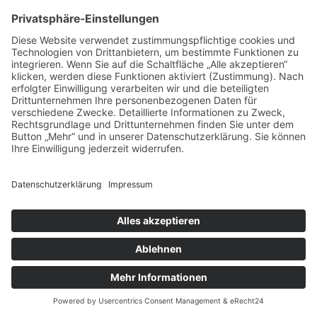
selbst löschen oder eine automatische
Löschung durch Ihren Webbrowser erfolgt.
Cookies können von uns (First-Party-Cookies)
oder von Drittunternehmen stammen (sog.
Third-Party-Cookies). Third-Party-Cookies
ermöglichen die Einbindung bestimmter
Dienstleistungen von Drittunternehmen
innerhalb von Webseiten (z. B. Cookies zur
Abwicklung von Zahlungsdienstleistungen).
Cookies haben verschiedene Funktionen.
Zahlreiche Cookies sind technisch notwendig,
da bestimmte Webseitenfunktionen ohne diese
nicht funktionieren würden (z. B. die
Warenkorbfunktion oder die Anzeige von